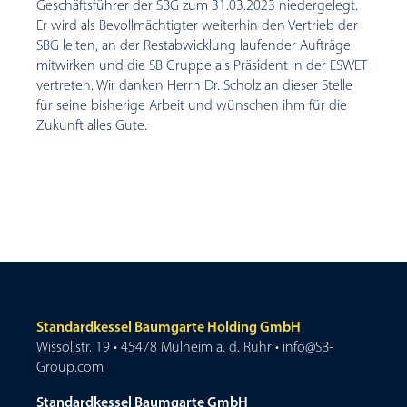
Geschäftsführer der SBG zum 31.03.2023 niedergelegt.
Er wird als Bevollmächtigter weiterhin den Vertrieb der
SBG leiten, an der Restabwicklung laufender Aufträge
mitwirken und die SB Gruppe als Präsident in der ESWET
vertreten. Wir danken Herrn Dr. Scholz an dieser Stelle
für seine bisherige Arbeit und wünschen ihm für die
Zukunft alles Gute.
Standardkessel Baumgarte Holding GmbH
Wissollstr. 19 • 45478 Mülheim a. d. Ruhr • info@SB-
Group.com
Standardkessel Baumgarte GmbH