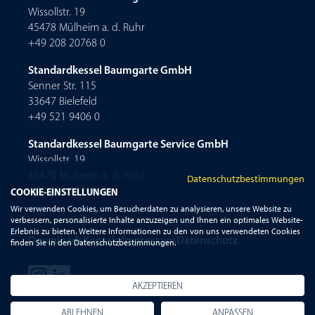
Wissollstr. 19
45478 Mülheim a. d. Ruhr
+49 208 20768 0
Standardkessel Baumgarte GmbH
Senner Str. 115
33647 Bielefeld
+49 521 9406 0
Standardkessel Baumgarte Service GmbH
Wissollstr. 19
45478 Mülheim a. d. Ruhr
Datenschutzbestimmungen
+49 208 20768 0
COOKIE-EINSTELLUNGEN
Wir verwenden Cookies, um Besucherdaten zu analysieren, unsere Website zu
verbessern, personalisierte Inhalte anzuzeigen und Ihnen ein optimales Website-
Erlebnis zu bieten. Weitere Informationen zu den von uns verwendeten Cookies
Downloads
Kontakt
Impressum
Datenschutz
finden Sie in den Datenschutzbestimmungen.
AKZEPTIEREN
ABLEHNEN
ANPASSEN