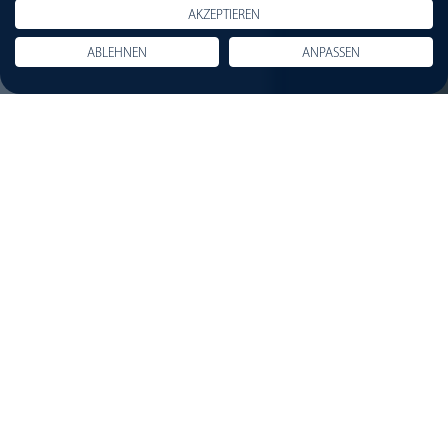
AKZEPTIEREN
ABLEHNEN
ANPASSEN
Planbar & erneuerbar:
Strom & Wärme für Netze
und Prozesse
Biomasse ist ein Schlüssel zur nachhaltigen
Energieversorgung – meist lokal verfügbar, durch CO2