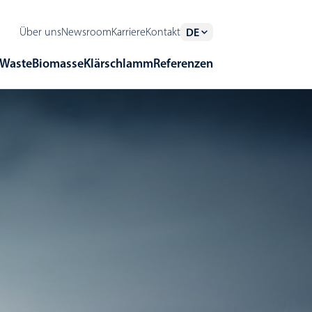
Über uns
Newsroom
Karriere
Kontakt
DE
Waste
Biomasse
Klärschlamm
Referenzen