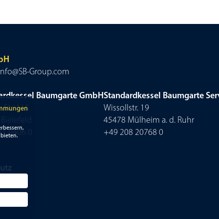
mbH
 • info@SB-Group.com
ardkessel Baumgarte GmbH
Standardkessel Baumgarte Se
 Str. 115
Wissollstr. 19
immungen
Bielefeld
45478 Mülheim a. d. Ruhr
rbessern,
21 9406 0
+49 208 20768 0
bieten.
utz