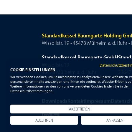
Standardkessel Baumgarte Holding G
Wissollstr. 19 • 45478 Mülheim a. d. Ruhr
Standardkessel Baumgarte GmbH
Stand
Wissollstr. 19
Senner
Datenschutzbest
COOKIE-EINSTELLUNGEN
45478 Mülheim a. d. Ruhr
33647 
Wir verwenden Cookies, um Besucherdaten zu analysieren, unsere Website zu ve
+49 208 20768 0
+49 5
personalisierte Inhalte anzuzeigen und Ihnen ein optimales Website-Erlebnis zu 
Weitere Informationen zu den von uns verwendeten Cookies finden Sie in den
Datenschutzbestimmungen.
Downloads
Kontakt
Impressum
Datensch
AKZEPTIEREN
ABLEHNEN
ANPASSEN