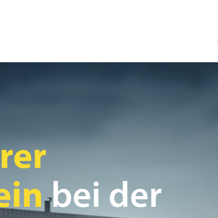
rer
ein
bei der