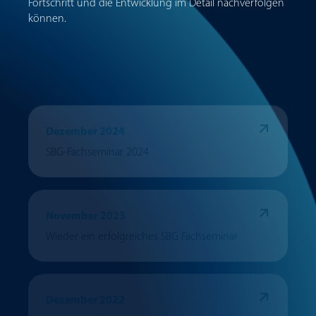
Fortschritt und die Entwicklung im Detail nachverfolgen
können.
Dezember 2024
SBG-Fachseminar 2024
November 2023
Wieder ein erfolgreiches SBG Fachseminar
Dezember 2022