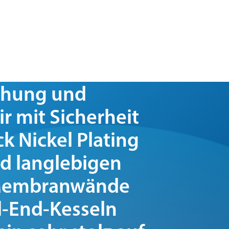
chung und
r mit Sicherheit
ck Nickel Plating
nd langlebigen
 Membranwände
l-End-Kesseln