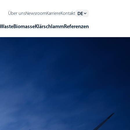
Über uns
Newsroom
Karriere
Kontakt
DE
Waste
Biomasse
Klärschlamm
Referenzen