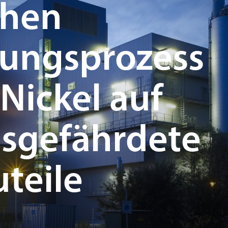
chen
ungsprozess
Nickel auf
nsgefährdete
uteile