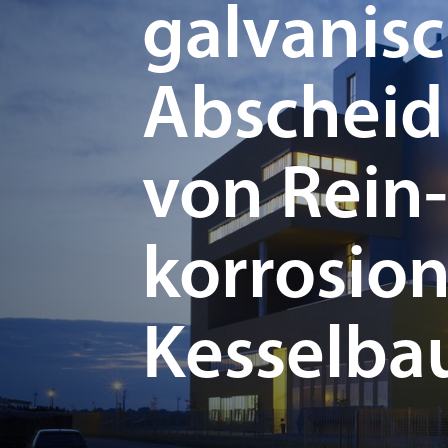
galvanis
Abscheid
von Rein-
korrosio
Kesselba