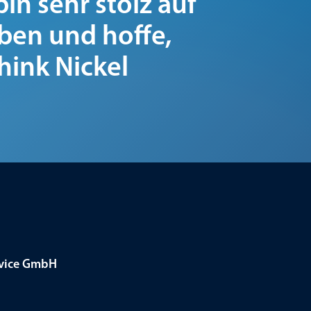
in sehr stolz auf
aben und hoffe,
hink Nickel
rvice GmbH