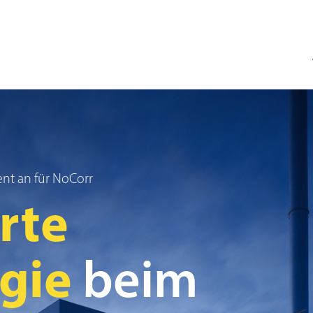
nt an für NoCorr
rte
ogie
beim