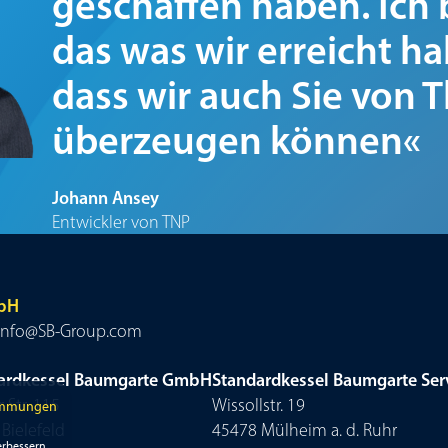
geschaffen haben. Ich b
das was wir erreicht h
dass wir auch Sie von T
überzeugen können«
Johann Ansey
Entwickler von TNP
mbH
 • info@SB-Group.com
ardkessel Baumgarte GmbH
Standardkessel Baumgarte Se
 Str. 115
Wissollstr. 19
immungen
Bielefeld
45478 Mülheim a. d. Ruhr
rbessern,