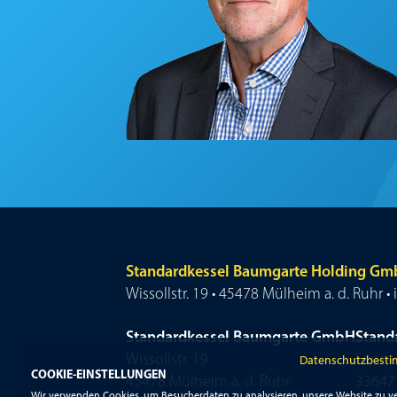
Standardkessel Baumgarte Holding G
Wissollstr. 19 • 45478 Mülheim a. d. Ruhr
Standardkessel Baumgarte GmbH
Stand
Wissollstr. 19
Senner
Datenschutzbest
COOKIE-EINSTELLUNGEN
45478 Mülheim a. d. Ruhr
33647 
Wir verwenden Cookies, um Besucherdaten zu analysieren, unsere Website zu ve