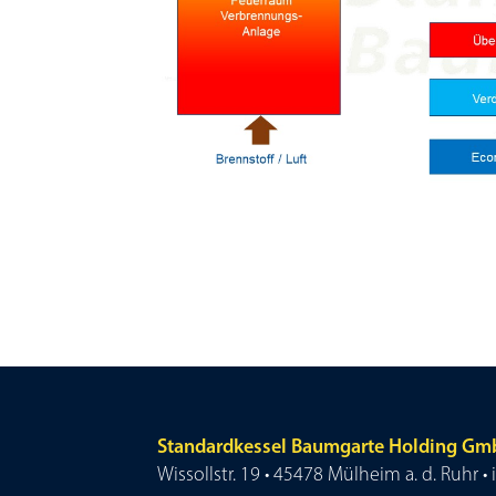
Standardkessel Baumgarte Holding G
Wissollstr. 19 • 45478 Mülheim a. d. Ruhr