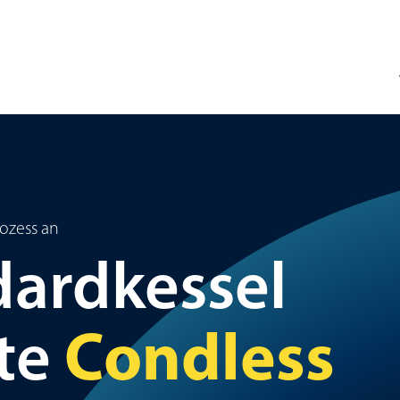
ozess an
dardkessel
Condless
te