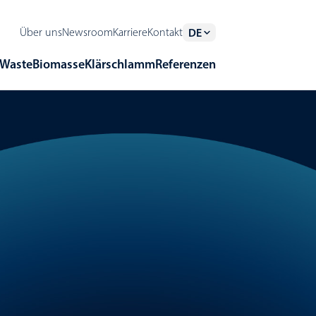
Über uns
Newsroom
Karriere
Kontakt
DE
Waste
Biomasse
Klärschlamm
Referenzen