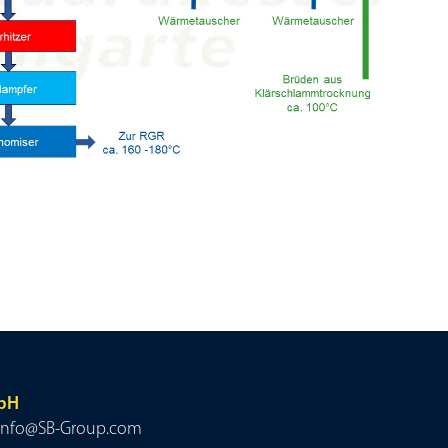
mbH
 • info@SB-Group.com