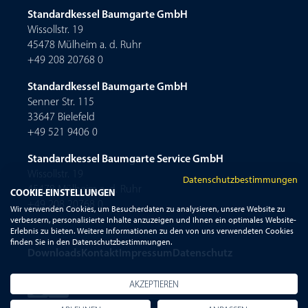
Standardkessel Baumgarte GmbH
Wissollstr. 19
45478 Mülheim a. d. Ruhr
+49 208 20768 0
Standardkessel Baumgarte GmbH
Senner Str. 115
33647 Bielefeld
+49 521 9406 0
Standardkessel Baumgarte Service GmbH
Wissollstr. 19
Datenschutzbestimmungen
45478 Mülheim a. d. Ruhr
COOKIE-EINSTELLUNGEN
+49 208 20768 0
Wir verwenden Cookies, um Besucherdaten zu analysieren, unsere Website zu
verbessern, personalisierte Inhalte anzuzeigen und Ihnen ein optimales Website-
Erlebnis zu bieten. Weitere Informationen zu den von uns verwendeten Cookies
finden Sie in den Datenschutzbestimmungen.
Downloads
Kontakt
Impressum
Datenschutz
AKZEPTIEREN