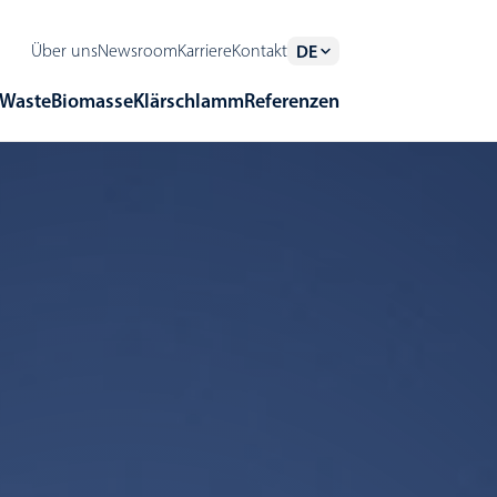
Über uns
Newsroom
Karriere
Kontakt
DE
Waste
Biomasse
Klärschlamm
Referenzen