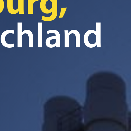
burg,
chland