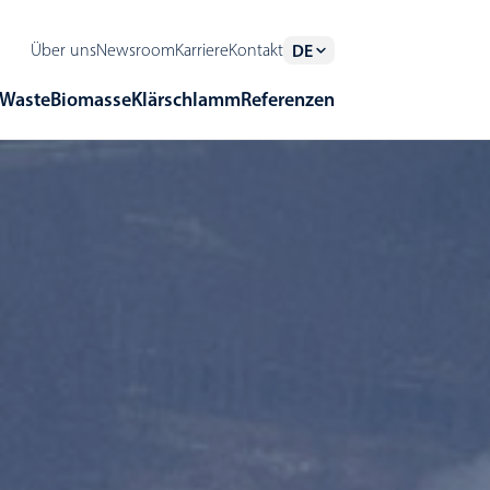
Über uns
Newsroom
Karriere
Kontakt
DE
Waste
Biomasse
Klärschlamm
Referenzen