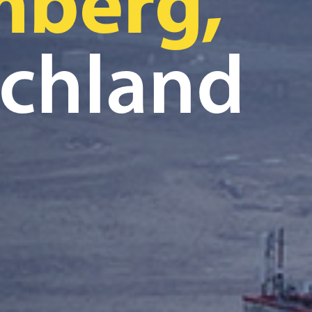
mberg,
chland