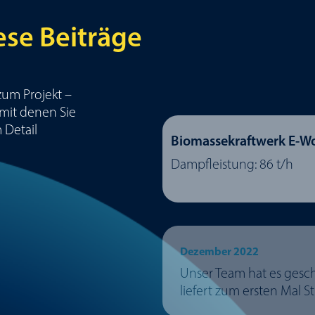
ese Beiträge
zum Projekt –
, mit denen Sie
 Detail
Biomassekraftwerk E-Wo
Dampfleistung: 86 t/h
Dezember 2022
Unser Team hat es gesc
liefert zum ersten Mal 