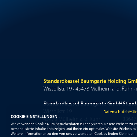
Standardkessel Baumgarte Holding G
Wissollstr. 19 • 45478 Mülheim a. d. Ruhr
Standardkessel Baumgarte GmbH
Stand
Wissollstr. 19
Senner
Datenschutzbest
COOKIE-EINSTELLUNGEN
45478 Mülheim a. d. Ruhr
33647 
Wir verwenden Cookies, um Besucherdaten zu analysieren, unsere Website zu ve
+49 208 20768 0
+49 5
personalisierte Inhalte anzuzeigen und Ihnen ein optimales Website-Erlebnis zu 
Weitere Informationen zu den von uns verwendeten Cookies finden Sie in den