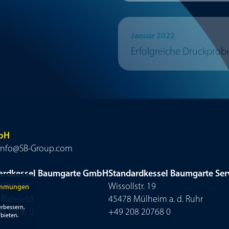
Januar 2022
Erfolgreiche Druckprobe
mbH
 • info@SB-Group.com
ardkessel Baumgarte GmbH
Standardkessel Baumgarte Se
 Str. 115
Wissollstr. 19
immungen
Bielefeld
45478 Mülheim a. d. Ruhr
rbessern,
21 9406 0
+49 208 20768 0
bieten.