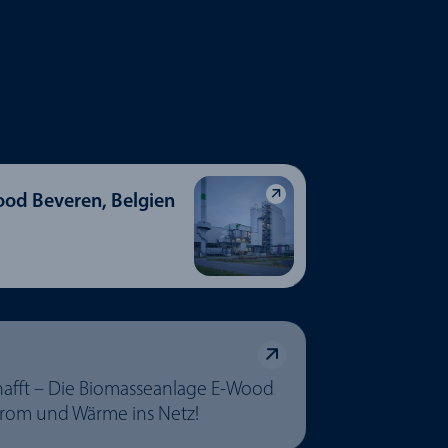
od Beveren, Belgien
hafft – Die Biomasseanlage E-Wood
Strom und Wärme ins Netz!