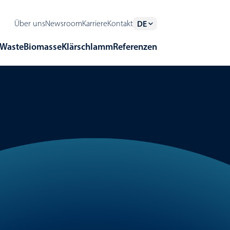
Über uns
Newsroom
Karriere
Kontakt
DE
Waste
Biomasse
Klärschlamm
Referenzen